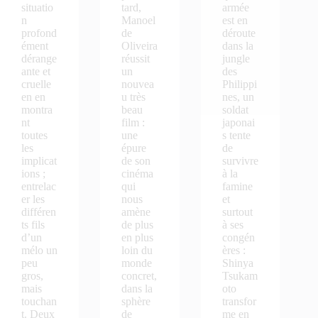
situatio
tard,
armée
n
Manoel
est en
profond
de
déroute
ément
Oliveira
dans la
dérange
réussit
jungle
ante et
un
des
cruelle
nouvea
Philippi
en en
u très
nes, un
montra
beau
soldat
nt
film :
japonai
toutes
une
s tente
les
épure
de
implicat
de son
survivre
ions ;
cinéma
à la
entrelac
qui
famine
er les
nous
et
différen
amène
surtout
ts fils
de plus
à ses
d’un
en plus
congén
mélo un
loin du
ères :
peu
monde
Shinya
gros,
concret,
Tsukam
mais
dans la
oto
touchan
sphère
transfor
t. Deux
de
me en