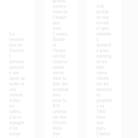
grands
ERER
rendez-
Adi
de
vous de
profite
William
l’année
de son
Friedki
que
travail
n
sont
d’opto
La
Cannes,
métriste
résurrec
Berlin
à
tion de
et
domicil
Sorcere
Venise
e pour
r,
ont été
interrog
presque
copieus
er ses
quarant
ement
plus
e ans
servis
vieux
après sa
dans la
clients
sortie et
liste des
sur les
son
nominat
massacr
violent
ions
es
échec
pour la
perpétré
en
87è
s en
salles,
cérémo
1965
s’acco
nie des
dans
mpagne
Oscars.
son
d’un
Mais
pays,
retour
leur
l’Indon