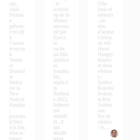
alle,
, le
(The
Abel
worksh
look of
Ferrara
op de la
silence)
a
Mostra
, un
présent
sponsor
duo
é en off
isé par
d’acteur
à
Gucci,
s (ceux
Cannes
se
du très
et en on
cache
réussi
à
un film
Hungry
Venise
américa
hearts)
et
in
et deux
Deauvil
formida
vétéran
le
ble,
s :
Welco
repris à
Andrei
me to
la
Koncha
New
Berlinal
lovksiy
York et
e 2015.
et Roy
Pasolini
Sobrem
Anders
,
ent
son.
portraits
intitulé
Pas de
d’êtres
H., il
chance
à la fois
fait
: le…
réels et
décidé
bigger
ment