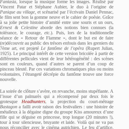
Fantasia
, lorsque la musique forme les images. Réalisé par
Vincent Patar et Stéphane Aubier, le duo à l’origine de
Panique au village,
et scénarisé par l’écrivain Daniel Pennac,
le film sent bon la gomme neuve et le cahier de poésie. Grâce
à sa jolie petite histoire d’amitié entre une souris et un ours,
Ernest & Celestine
aborde des notions bien connues (la
tolérance, le courage,
etc.
). Puis, lors de la traditionnelle
séance de « Retour de Flamme », dont le but est de faire
(re)découvrir au public des trésors enfouis dans les greniers du
7ème art, est projeté
Le fantôme de l’opéra
(Rupert Julian,
1925). Le principal intérêt de cette version bricolée à partir de
différentes pellicules vient de leur hétérogénéité : des scènes
sont en couleurs, quand d’autres se parent d’un coup de
pinceau bleuté. Par ces variations chromatiques plus ou moins
volontaires, l’étrangeté décrépie du fantôme trouve une force
nouvelle.
La soirée de clôture s’avère, en revanche, moins stupéfiante. A
l’issue d’un palmarès qui a récompensé par deux fois le
grotesque
Headhunters
, la projection du court-métrage
Bastagon
a failli avoir raison des festivaliers : une histoire de
métalleux à la dégaine digne du groupe Kiss amoureux d’une
fille qui se déguise en princesse, trop longue (20 minutes !),
tour à tour silencieuse, bruyante et laide. Voilà qui ne va pas
nous réconcilier avec le cinéma autrichien. Le feu d’artifice,