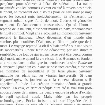
perpétuel pour s’élever à l’état de sidération. La nature
magnifiée voit les hommes vivrent en cité à travers des rituels.
Il prient, se racontent des histoires (voir ce saisissant passage
avec les Kecac) puis, inéluctablement, ils s’entassent. Le
segment urbain signe l’arrêt de mort. Guerres et génocides
marquent l’anéantissement rousseauiste. Quand l’humain
reprend de la hauteur, c’est pour mourir en paix, renouant avec
le rituel spirituel. Vingt ans s’écoulent au moment où
Samsara
reprend le flambeau. Deux décennies d’un monde plus
sombre, plus mortifère. D’ailleurs, ce film ne parle que de la
mort. Le voyage reprend là où il s’était arrêté : sur une vision
de macchabées. Fricke tente de démontrer, par une structure
semblable, que tout ce qui est sur Terre peut être perçu comme
déjà mort, même quand la vie résiste. Les Hommes se fondent
aux robots, dans un dialogue inattendu avec la série
Battlestar
Galactica
. Quand un col blanc se pose face caméra, c’est pour
se momifier de maquillage et de terre glaise.
Samsara
multiplie les plans sur les visages inexpressifs. Si dans
Koyaanisqatsi
, ils jouaient avec la caméra, désormais ils
appellent à l’aide. La création humaine détruit à grande
échelle. En cela, ce dernier périple aura été le vrai film post-
apocalyptique de l’année. Le beau a encore la place d’exister,
le repli spirituel aussi. Mais, aidé par les progrès
technologiques, Fricke insiste aussi sur l’hystérie de la
croyance. Dans un plan où La Mecque grouille de monde