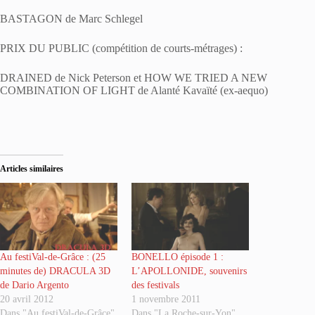
BASTAGON de Marc Schlegel
PRIX DU PUBLIC (compétition de courts-métrages) :
DRAINED de Nick Peterson et HOW WE TRIED A NEW
COMBINATION OF LIGHT de Alanté Kavaïté (ex-aequo)
Articles similaires
Au festiVal-de-Grâce : (25
BONELLO épisode 1 :
minutes de) DRACULA 3D
L’APOLLONIDE, souvenirs
de Dario Argento
des festivals
20 avril 2012
1 novembre 2011
Dans "Au festiVal-de-Grâce"
Dans "La Roche-sur-Yon"