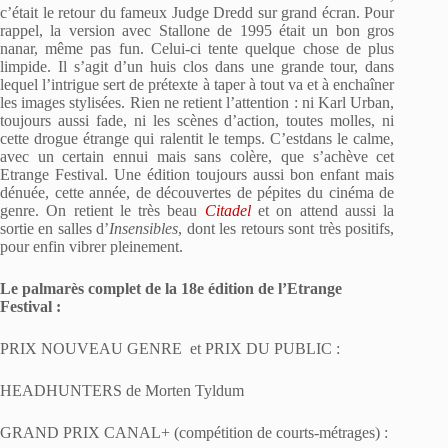
c’était le retour du fameux Judge Dredd sur grand écran. Pour
rappel, la version avec Stallone de 1995 était un bon gros
nanar, même pas fun. Celui-ci tente quelque chose de plus
limpide. Il s’agit d’un huis clos dans une grande tour, dans
lequel l’intrigue sert de prétexte à taper à tout va et à enchaîner
les images stylisées. Rien ne retient l’attention : ni Karl Urban,
toujours aussi fade, ni les scènes d’action, toutes molles, ni
cette drogue étrange qui ralentit le temps. C’estdans le calme,
avec un certain ennui mais sans colère, que s’achève cet
Etrange Festival. Une édition toujours aussi bon enfant mais
dénuée, cette année, de découvertes de pépites du cinéma de
genre. On retient le très beau
Citadel
et on attend aussi la
sortie en salles d’
Insensibles
, dont les retours sont très positifs,
pour enfin vibrer pleinement.
Le palmarès complet de la 18e édition de l’Etrange
Festival :
PRIX NOUVEAU GENRE et PRIX DU PUBLIC :
HEADHUNTERS de Morten Tyldum
GRAND PRIX CANAL+ (compétition de courts-métrages) :