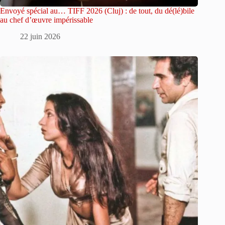
Envoyé spécial au… TIFF 2026 (Cluj) : de tout, du dé(lé)bile
au chef d’œuvre impérissable
22 juin 2026