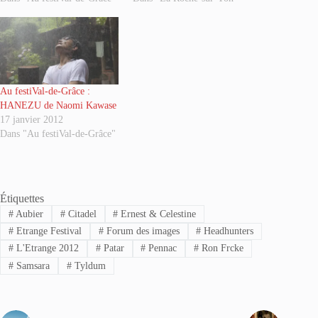
Au festiVal-de-Grâce :
HANEZU de Naomi Kawase
17 janvier 2012
Dans "Au festiVal-de-Grâce"
Étiquettes
#
Aubier
#
Citadel
#
Ernest & Celestine
#
Etrange Festival
#
Forum des images
#
Headhunters
#
L'Etrange 2012
#
Patar
#
Pennac
#
Ron Frcke
#
Samsara
#
Tyldum