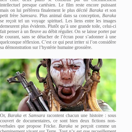
intellectuel presque cartésien. Le film reste encore puissant
mais on lui préfèrera finalement le plus décrié
Baraka
et son
petit frère
Samsara
. Plus animal dans sa conception,
Baraka
se reçoit tel un voyage spirituel. Les liens entre les images
demeurent plus évidents. Plutôt qu’à une grande toile, celui-ci
fait penser à un fleuve au débit régulier. On se laisse porter par
le courant, sans se détacher de l’écran pour s’adonner à une
quelconque réflexion. C’est ce qui peut irriter si l’on considère
sa démonstration sur l’hystérie humaine grossière.
Or,
Baraka
et
Samsara
racontent chacun une histoire : sous
couvert de documentaires, ce sont bien deux fictions non-
verbales que propose Fricke.
Baraka
se perçoit comme un
cheminement vivant sur Terre. Tout n’y est que recueillement