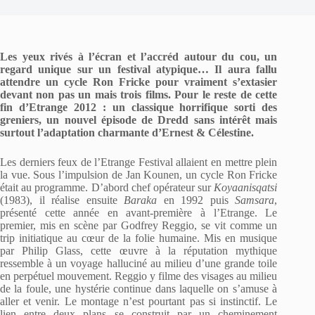
Les yeux rivés à l’écran et l’accréd autour du cou, un
regard unique sur un festival atypique… Il aura fallu
attendre un cycle Ron Fricke pour vraiment s’extasier
devant non pas un mais trois films. Pour le reste de cette
fin d’Etrange 2012 : un classique horrifique sorti des
greniers, un nouvel épisode de Dredd sans intérêt mais
surtout l’adaptation charmante d’Ernest & Célestine.
Les derniers feux de l’Etrange Festival allaient en mettre plein
la vue. Sous l’impulsion de Jan Kounen, un cycle Ron Fricke
était au programme. D’abord chef opérateur sur
Koyaanisqatsi
(1983), il réalise ensuite
Baraka
en 1992 puis
Samsara
,
présenté cette année en avant-première à l’Etrange. Le
premier, mis en scène par Godfrey Reggio, se vit comme un
trip initiatique au cœur de la folie humaine. Mis en musique
par Philip Glass, cette œuvre à la réputation mythique
ressemble à un voyage halluciné au milieu d’une grande toile
en perpétuel mouvement. Reggio y filme des visages au milieu
de la foule, une hystérie continue dans laquelle on s’amuse à
aller et venir. Le montage n’est pourtant pas si instinctif. Le
lien entre deux plans se construit par un cheminement