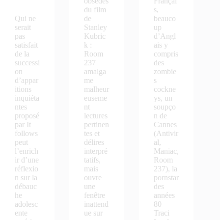
obsédés
Françai
ien
du film
s,
Qui ne
de
beauco
serait
Stanley
up
pas
Kubric
d’Angl
satisfait
k :
ais y
de la
Room
compris
successi
237
des
on
amalga
zombie
d’appar
me
s
itions
malheur
cockne
inquiéta
euseme
ys, un
ntes
nt
soupço
proposé
lectures
n de
par It
pertinen
Cannes
follows
tes et
(Antivir
peut
délires
al,
l’enrich
interpré
Maniac,
ir d’une
tatifs,
Room
réflexio
mais
237), la
n sur la
ouvre
pornstar
débauc
une
des
he
fenêtre
années
adolesc
inattend
80
ente
ue sur
Traci