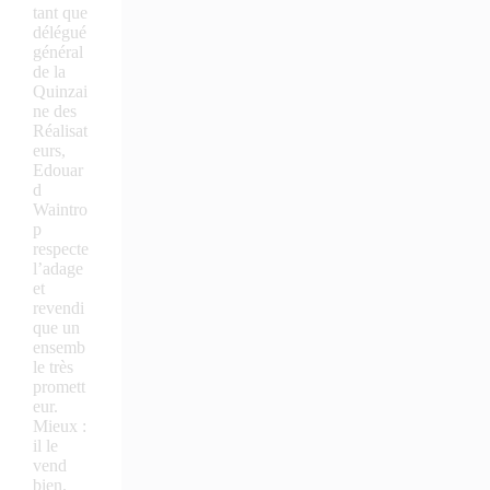
tant que
délégué
général
de la
Quinzai
ne des
Réalisat
eurs,
Edouar
d
Waintro
p
respecte
l’adage
et
revendi
que un
ensemb
le très
promett
eur.
Mieux :
il le
vend
bien.