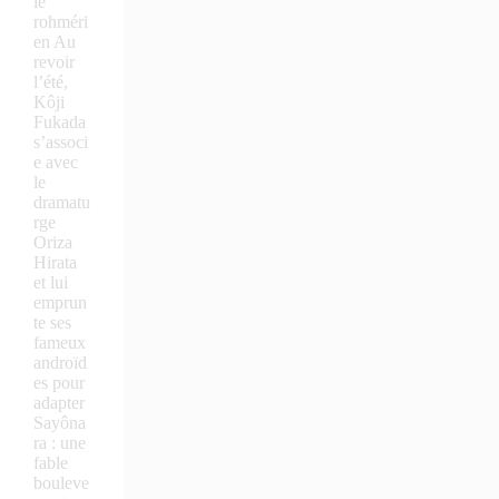
le
rohméri
en Au
revoir
l’été,
Kôji
Fukada
s’associ
e avec
le
dramatu
rge
Oriza
Hirata
et lui
emprun
te ses
fameux
androïd
es pour
adapter
Sayôna
ra : une
fable
bouleve