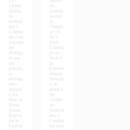
La
saison
34ème
ses
édition
romans
du
pornos.
festival
A
des 3
l’honne
Contine
ur cet
nts s’est
été à
notamm
Paris
ent
Cinéma
distingu
et cet
ée par
hiver à
une
la
précieu
Cinéma
se
thèque
rétrospe
français
ctive
e, le
intégral
genre a
e des
été
films de
célébré
Shinji
au
Sômai.
Festival
Reprise
des 3
par la
Contine
Cinéma
nts avec