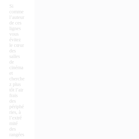
Si
comme
l’auteur
de ces
lignes
vous
évitez
le cœur
des
salles
de
cinéma
et
cherche
z plus
tôt l’air
frais
des
périphé
ries, à
l’extré
mité
des
rangées