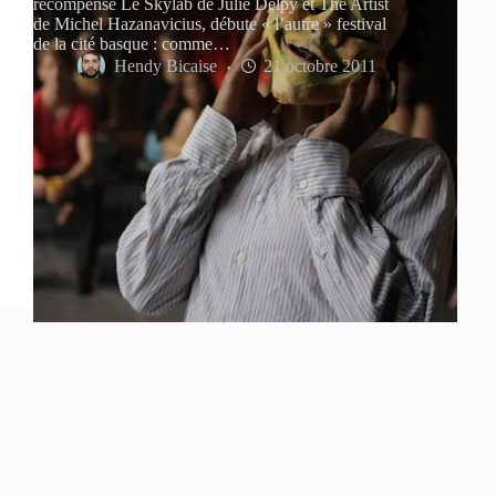
récompensé Le Skylab de Julie Delpy et The Artist
de Michel Hazanavicius, débute « l’autre » festival
de la cité basque : comme…
Hendy Bicaise
21 octobre 2011