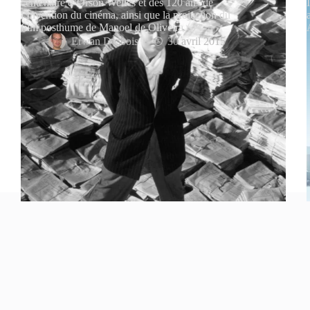
centenaire d’Orson Welles et des 120 ans de
l’invention du cinéma, ainsi que la projection du
film posthume de Manoel de Oliveira.
Erwan Desbois
30 avril 2015