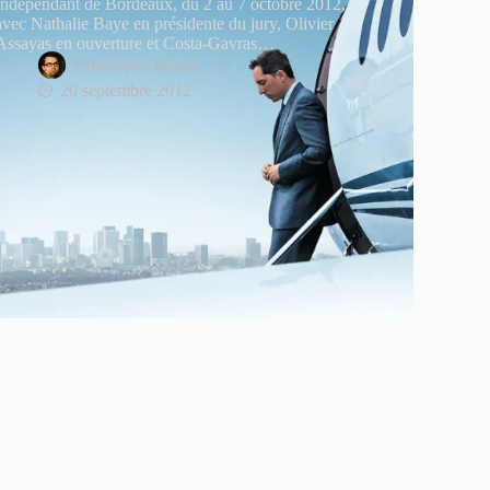
Indépendant de Bordeaux, du 2 au 7 octobre 2012,
avec Nathalie Baye en présidente du jury, Olivier
Assayas en ouverture et Costa-Gavras…
Christophe Beney
20 septembre 2012