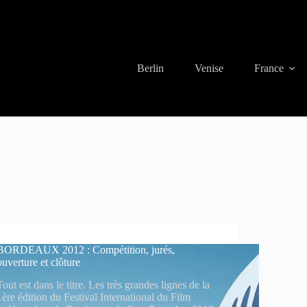
Berlin
Venise
France
BORDEAUX 2012 : Compétition, jurés,
ouverture et clôture
Tout est dans le titre. Les très grandes lignes de la
1ère édition du Festival International du Film