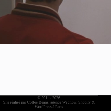
© 2011 -
2026
Site réalisé par
Coffee Beans, agence Webflow, Shopify &
WordPress à Paris