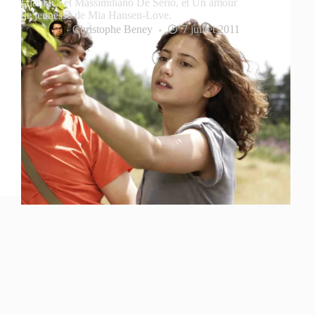
Gianluca et Massimiliano De Serio, et Un amour
de jeunesse de Mia Hansen-Love.
Christophe Beney
7 juillet 2011