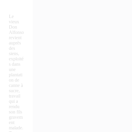
la
caméra
Le
vieux
Don
Alfonso
revient
auprès
des
siens,
exploité
s dans
une
plantati
on de
canne à
sucre,
travail
qui a
rendu
son fils
gravem
ent
malade.